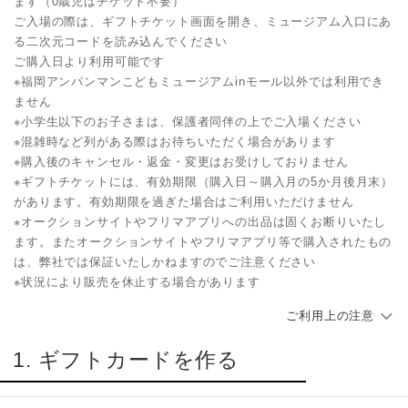
ます（0歳児はチケット不要）
ご入場の際は、ギフトチケット画面を開き、ミュージアム入口にあ
る二次元コードを読み込んでください
ご購入日より利用可能です
※福岡アンパンマンこどもミュージアムinモール以外では利用でき
ません
※小学生以下のお子さまは、保護者同伴の上でご入場ください
※混雑時など列がある際はお待ちいただく場合があります
※購入後のキャンセル・返金・変更はお受けしておりません
※ギフトチケットには、有効期限（購入日～購入月の5か月後月末）
があります。有効期限を過ぎた場合はご利用いただけません
※オークションサイトやフリマアプリへの出品は固くお断りいたし
ます。またオークションサイトやフリマアプリ等で購入されたもの
は、弊社では保証いたしかねますのでご注意ください
※状況により販売を休止する場合があります
ご利用上の注意
1. ギフトカードを作る